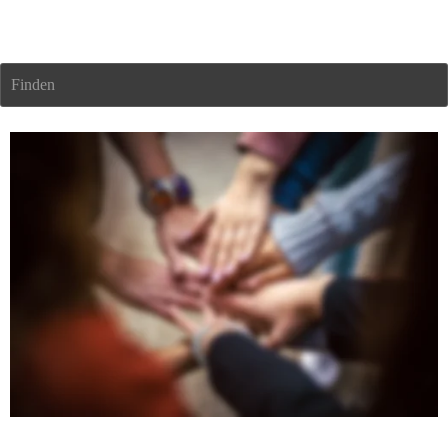
Dalhues Gebäudemanagement GmbH
Finden
Karriere bei uns – Beruf & Berufung in der 
Immobilienwelt
Sie suchen nicht nur einen Job, sondern eine Aufgabe mit Sinn, 
Verantwortung und Perspektive? Dann sind Sie bei uns genau 
richtig. Wir glauben daran, dass Immobilien nicht nur Gebäude sind 
– sondern Lebensräume, Werte und Beziehungen. Unsere tägliche 
Arbeit erfordert Fachkompetenz, Verlässlichkeit und Leidenschaft. 